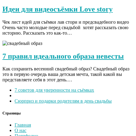
Идеи для видеосъёмки Love story
Чек лист идей для съёмки лав стори и предсвадебного видео
Очень часто молодые перед свадьбой хотят рассказать свою
историю. Рассказать это как-то…
7 правил идеального образа невесты
Как сохранить весенний свадебный образ? Свадебный образ
это в первую очередь ваша детская мечта, такой какой вы
представляете себя в этот день.…
Навигация
Предыдущая
7 советов для уверенности на съёмках
запись
Обратно
по
к
Следующая
Сюрприз и подарки родителям в день свадьбы
записям
списку
запись
записей
Страницы
Главная
О нас
Портфолио