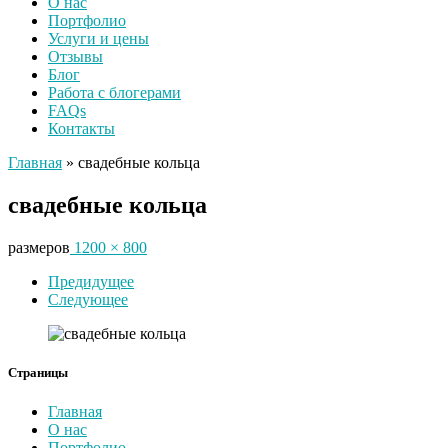
О нас
Портфолио
Услуги и цены
Отзывы
Блог
Работа с блогерами
FAQs
Контакты
Главная
»
свадебные кольца
свадебные кольца
размеров
1200 × 800
Навигация
Предидущее
Следующее
по
изображениям
Страницы
Главная
О нас
Портфолио